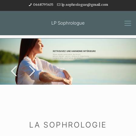
0668795635
lp.sophrologue@gmail.com
LP Sophrologue
RETROUVEZ UNE HARMONIE INTÉRIEURE
Vous voulez prendre du recul,
mieux dormir, gérer stress et émotions,
(re)prendre confiance en vous ?
LA SOPHROLOGIE